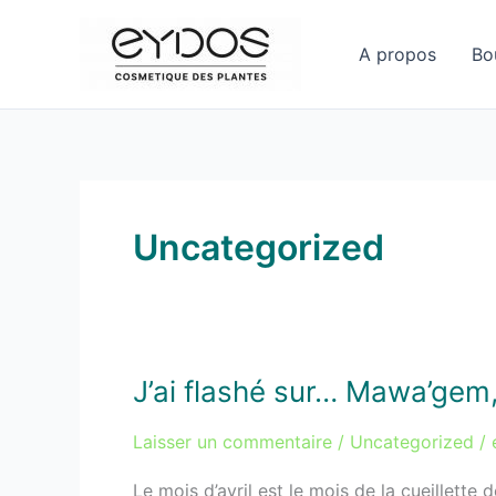
Aller
au
A propos
Bo
contenu
Uncategorized
J’ai flashé sur… Mawa’gem
J’ai
flashé
Laisser un commentaire
/
Uncategorized
/
sur…
Mawa’gem,
Le mois d’avril est le mois de la cueillett