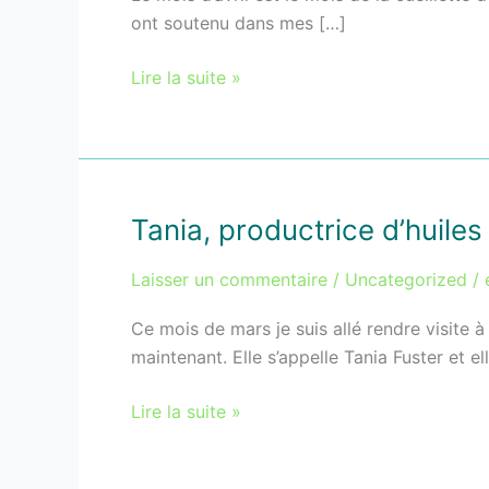
la
ont soutenu dans mes […]
Gemmothérapie
made
Lire la suite »
in
Gers
Tania, productrice d’huiles
Tania,
productrice
Laisser un commentaire
/
Uncategorized
/
d’huiles
essentielles
Ce mois de mars je suis allé rendre visite
en
maintenant. Elle s’appelle Tania Fuster et el
Ariège
Lire la suite »