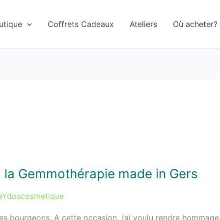
utique
Coffrets Cadeaux
Ateliers
Où acheter?
, la Gemmothérapie made in Gers
eYdoscosmetique
e des bourgeons. A cette occasion, j’ai voulu rendre hommag