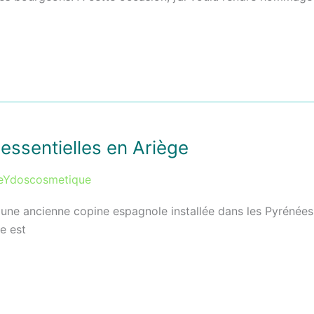
 essentielles en Ariège
eYdoscosmetique
 à une ancienne copine espagnole installée dans les Pyrénée
le est