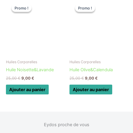
Le
Le
Le
Le
prix
prix
prix
prix
Promo !
Promo !
Promo !
Promo !
initial
actuel
initial
actuel
était :
est :
était :
est :
25,00 €.
9,00 €.
25,00 €.
9,00 €.
Huiles Corporelles
Huiles Corporelles
Huile Noisette&Lavande
Huile Olive&Calendula
25,00
€
9,00
€
25,00
€
9,00
€
Ajouter au panier
Ajouter au panier
Eydos proche de vous