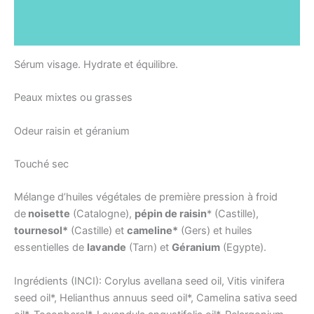
Description
Informations complémentaires
Sérum visage.
Hydrate et équilibre.
Peaux mixtes ou grasses
Odeur raisin et géranium
Touché sec
Mélange d’huiles végétales de première pression à froid
de
noisette
(Catalogne),
pépin de raisin
* (Castille),
tournesol*
(Castille) et
cameline*
(Gers) et huiles
essentielles de
lavande
(Tarn) et
Géranium
(Egypte).
Ingrédients (INCI):
Corylus avellana seed oil, Vitis vinifera
seed oil*, Helianthus annuus seed oil*, Camelina sativa seed