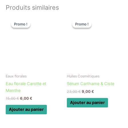
Produits similaires
Le
Le
Le
Le
prix
prix
prix
prix
Promo !
Promo !
Promo !
Promo !
initial
actuel
initial
actuel
était :
est :
était :
est :
15,00 €.
6,00 €.
23,00 €.
9,00 €.
Eaux florales
Huiles Cosmétiques
Eau florale Carotte et
Sérum Carthame & Ciste
Menthe
23,00
€
9,00
€
15,00
€
6,00
€
Ajouter au panier
Ajouter au panier