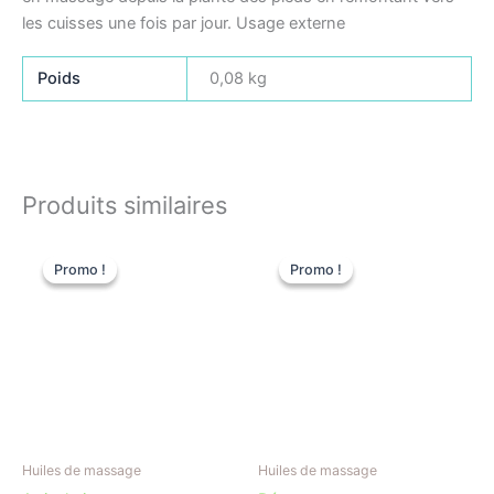
les cuisses une fois par jour. Usage externe
Poids
0,08 kg
Produits similaires
Le
Le
Le
Le
prix
prix
prix
prix
Promo !
Promo !
Promo !
Promo !
initial
actuel
initial
actuel
était :
est :
était :
est :
17,00 €.
6,00 €.
17,00 €.
6,00 €.
Huiles de massage
Huiles de massage