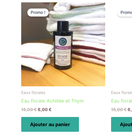
Le
Le
L
prix
prix
pr
Promo !
Promo
initial
actuel
in
était :
est :
ét
15,00 €.
6,00 €.
15
Eaux florales
Eaux floral
Eau florale Achillée et Thym
Eau flora
15,00
€
6,00
€
15,00
€
6
Ajouter au panier
Ajout