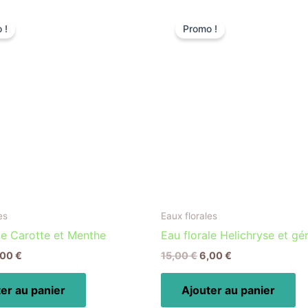
e
Le
Le
Le
ix
prix
prix
prix
 !
Promo !
itial
actuel
initial
actuel
ait :
est :
était :
est :
,00 €.
6,00 €.
15,00 €.
6,00 €.
es
Eaux florales
le Carotte et Menthe
Eau florale Helichryse et g
,00
€
15,00
€
6,00
€
er au panier
Ajouter au panier