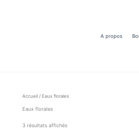
Aller
au
contenu
A propos
Bo
Accueil
/ Eaux florales
Eaux florales
3 résultats affichés